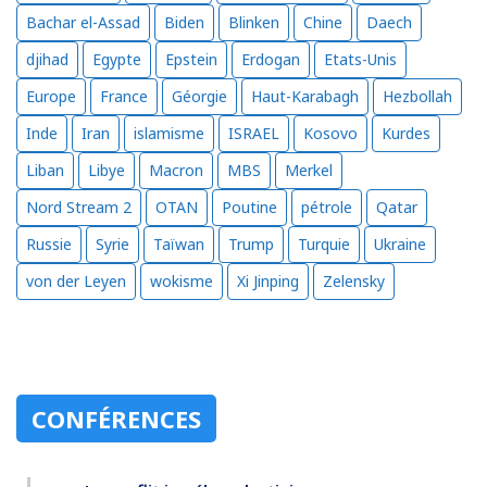
Bachar el-Assad
Biden
Blinken
Chine
Daech
djihad
Egypte
Epstein
Erdogan
Etats-Unis
Europe
France
Géorgie
Haut-Karabagh
Hezbollah
Inde
Iran
islamisme
ISRAEL
Kosovo
Kurdes
Liban
Libye
Macron
MBS
Merkel
Nord Stream 2
OTAN
Poutine
pétrole
Qatar
Russie
Syrie
Taïwan
Trump
Turquie
Ukraine
von der Leyen
wokisme
Xi Jinping
Zelensky
CONFÉRENCES