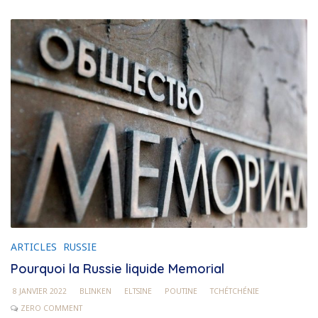
ARTICLES
RUSSIE
Pourquoi la Russie liquide Memorial
8 JANVIER 2022
BLINKEN
ELTSINE
POUTINE
TCHÉTCHÉNIE
ZERO COMMENT