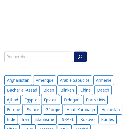
Rechercher
Afghanistan
Amérique
Arabie Saoudite
Arménie
Bachar el-Assad
Biden
Blinken
Chine
Daech
djihad
Egypte
Epstein
Erdogan
Etats-Unis
Europe
France
Géorgie
Haut-Karabagh
Hezbollah
Inde
Iran
islamisme
ISRAEL
Kosovo
Kurdes