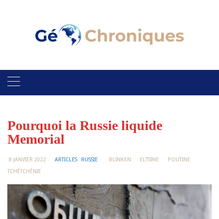
Skip
to
content
Pourquoi la Russie liquide
Memorial
8 JANVIER 2022
ARTICLES
RUSSIE
BLINKEN
ELTSINE
POUTINE
TCHÉTCHÉNIE