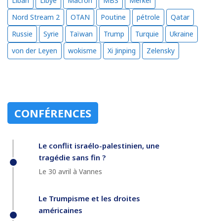
Liban
Libye
Macron
MBS
Merkel
Nord Stream 2
OTAN
Poutine
pétrole
Qatar
Russie
Syrie
Taïwan
Trump
Turquie
Ukraine
von der Leyen
wokisme
Xi Jinping
Zelensky
CONFÉRENCES
Le conflit israélo-palestinien, une
tragédie sans fin ?
Le 30 avril à Vannes
Le Trumpisme et les droites
américaines