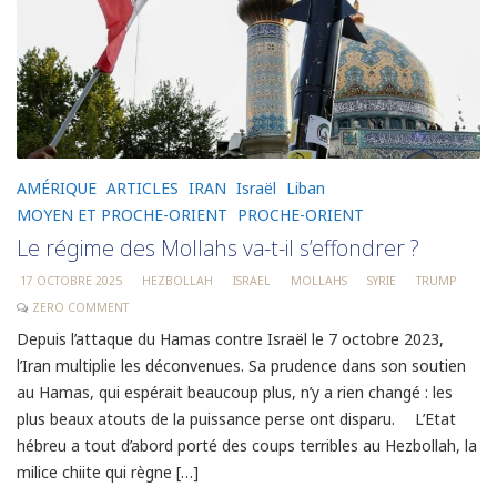
AMÉRIQUE
ARTICLES
IRAN
Israël
Liban
MOYEN ET PROCHE-ORIENT
PROCHE-ORIENT
Le régime des Mollahs va-t-il s’effondrer ?
17 OCTOBRE 2025
HEZBOLLAH
ISRAEL
MOLLAHS
SYRIE
TRUMP
ZERO COMMENT
Depuis l’attaque du Hamas contre Israël le 7 octobre 2023,
l’Iran multiplie les déconvenues. Sa prudence dans son soutien
au Hamas, qui espérait beaucoup plus, n’y a rien changé : les
plus beaux atouts de la puissance perse ont disparu. L’Etat
hébreu a tout d’abord porté des coups terribles au Hezbollah, la
milice chiite qui règne […]