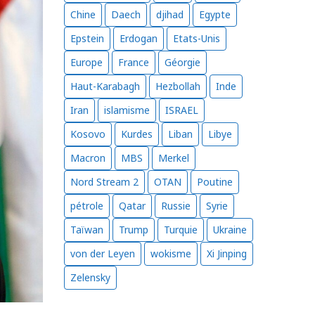
Chine
Daech
djihad
Egypte
Epstein
Erdogan
Etats-Unis
Europe
France
Géorgie
Haut-Karabagh
Hezbollah
Inde
Iran
islamisme
ISRAEL
Kosovo
Kurdes
Liban
Libye
Macron
MBS
Merkel
Nord Stream 2
OTAN
Poutine
pétrole
Qatar
Russie
Syrie
Taïwan
Trump
Turquie
Ukraine
von der Leyen
wokisme
Xi Jinping
Zelensky