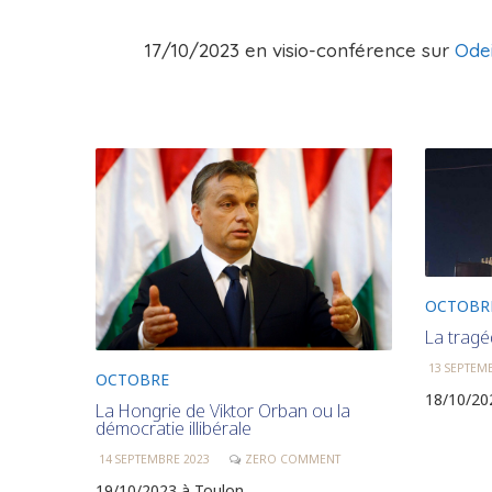
17/10/2023 en visio-conférence sur
Ode
OCTOBR
La tragé
13 SEPTEM
OCTOBRE
18/10/202
La Hongrie de Viktor Orban ou la
démocratie illibérale
14 SEPTEMBRE 2023
ZERO COMMENT
19/10/2023 à Toulon