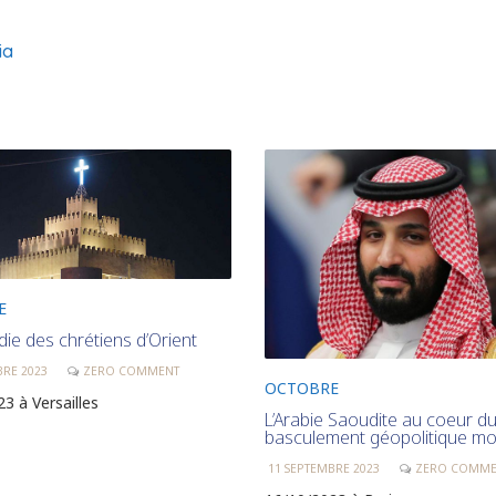
ia
E
die des chrétiens d’Orient
BRE 2023
ZERO COMMENT
OCTOBRE
3 à Versailles
L’Arabie Saoudite au coeur d
basculement géopolitique mo
11 SEPTEMBRE 2023
ZERO COMME