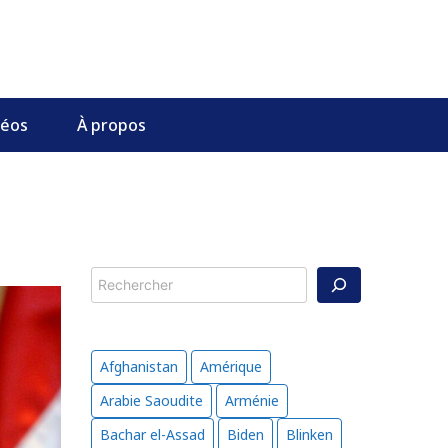
déos
À propos
Rechercher
Afghanistan
Amérique
Arabie Saoudite
Arménie
Bachar el-Assad
Biden
Blinken