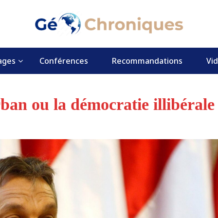
ages
Conférences
Recommandations
Vi
an ou la démocratie illibérale