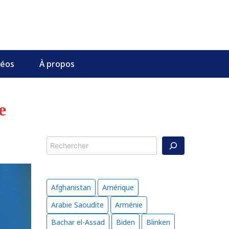
déos
À propos
e
Rechercher
Afghanistan
Amérique
Arabie Saoudite
Arménie
Bachar el-Assad
Biden
Blinken