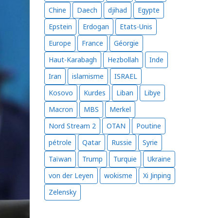
Chine
Daech
djihad
Egypte
Epstein
Erdogan
Etats-Unis
Europe
France
Géorgie
Haut-Karabagh
Hezbollah
Inde
Iran
islamisme
ISRAEL
Kosovo
Kurdes
Liban
Libye
Macron
MBS
Merkel
Nord Stream 2
OTAN
Poutine
pétrole
Qatar
Russie
Syrie
Taïwan
Trump
Turquie
Ukraine
von der Leyen
wokisme
Xi Jinping
Zelensky