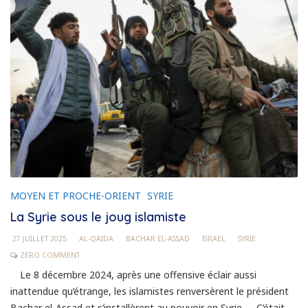
MOYEN ET PROCHE-ORIENT
SYRIE
La Syrie sous le joug islamiste
27 JUILLET 2025
AL-QAIDA
BACHAR EL-ASSAD
ISRAEL
SYRIE
ZERO COMMENT
Le 8 décembre 2024, après une offensive éclair aussi
inattendue qu’étrange, les islamistes renversèrent le président
Bachar el-Assad et s’installèrent au pouvoir en Syrie. C’était