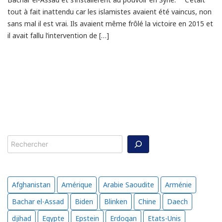
tout à fait inattendu car les islamistes avaient été vaincus, non
sans mal il est vrai. Ils avaient même frôlé la victoire en 2015 et
il avait fallu l’intervention de […]
Rechercher
Afghanistan
Amérique
Arabie Saoudite
Arménie
Bachar el-Assad
Biden
Blinken
Chine
Daech
djihad
Egypte
Epstein
Erdogan
Etats-Unis