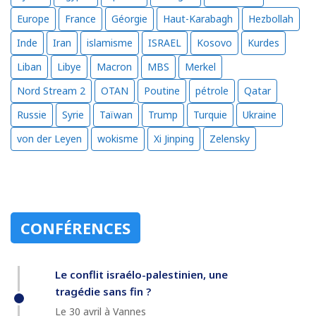
Europe
France
Géorgie
Haut-Karabagh
Hezbollah
Inde
Iran
islamisme
ISRAEL
Kosovo
Kurdes
Liban
Libye
Macron
MBS
Merkel
Nord Stream 2
OTAN
Poutine
pétrole
Qatar
Russie
Syrie
Taïwan
Trump
Turquie
Ukraine
von der Leyen
wokisme
Xi Jinping
Zelensky
CONFÉRENCES
Le conflit israélo-palestinien, une
tragédie sans fin ?
Le 30 avril à Vannes