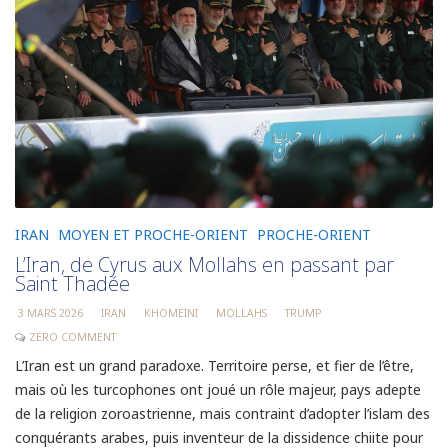
IRAN
MOYEN ET PROCHE-ORIENT
PROCHE-ORIENT
L’Iran, de Cyrus aux Mollahs en passant par
Saint Thadée
3 MARS 2026
IRAN
KHOMEINI
MOLLAHS
TRUMP
ZERO COMMENT
L’Iran est un grand paradoxe. Territoire perse, et fier de l’être,
mais où les turcophones ont joué un rôle majeur, pays adepte
de la religion zoroastrienne, mais contraint d’adopter l’islam des
conquérants arabes, puis inventeur de la dissidence chiite pour