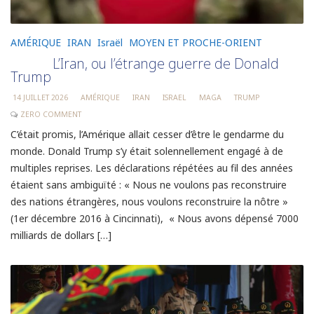
AMÉRIQUE
IRAN
Israël
MOYEN ET PROCHE-ORIENT
L’Iran, ou l’étrange guerre de Donald
Trump
14 JUILLET 2026
AMÉRIQUE
IRAN
ISRAEL
MAGA
TRUMP
ZERO COMMENT
C’était promis, l’Amérique allait cesser d’être le gendarme du
monde. Donald Trump s’y était solennellement engagé à de
multiples reprises. Les déclarations répétées au fil des années
étaient sans ambiguïté : « Nous ne voulons pas reconstruire
des nations étrangères, nous voulons reconstruire la nôtre »
(1er décembre 2016 à Cincinnati), « Nous avons dépensé 7000
milliards de dollars […]