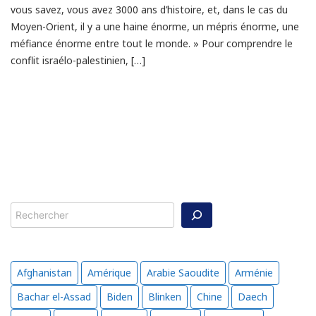
vous savez, vous avez 3000 ans d’histoire, et, dans le cas du
Moyen-Orient, il y a une haine énorme, un mépris énorme, une
méfiance énorme entre tout le monde. » Pour comprendre le
conflit israélo-palestinien, […]
Rechercher
Afghanistan
Amérique
Arabie Saoudite
Arménie
Bachar el-Assad
Biden
Blinken
Chine
Daech