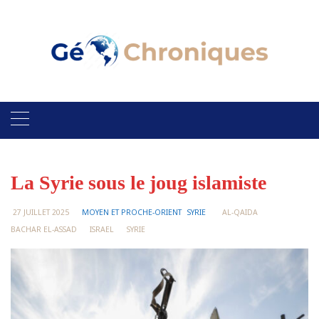
Skip
to
content
La Syrie sous le joug islamiste
27 JUILLET 2025
MOYEN ET PROCHE-ORIENT
SYRIE
AL-QAIDA
BACHAR EL-ASSAD
ISRAEL
SYRIE