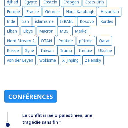
djihad
Egypte
Epstein
Erdogan
Etats-Unis
Europe
France
Géorgie
Haut-Karabagh
Hezbollah
Inde
Iran
islamisme
ISRAEL
Kosovo
Kurdes
Liban
Libye
Macron
MBS
Merkel
Nord Stream 2
OTAN
Poutine
pétrole
Qatar
Russie
Syrie
Taïwan
Trump
Turquie
Ukraine
von der Leyen
wokisme
Xi Jinping
Zelensky
CONFÉRENCES
Le conflit israélo-palestinien, une
tragédie sans fin ?