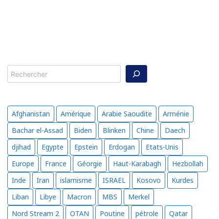
Rechercher
Afghanistan
Amérique
Arabie Saoudite
Arménie
Bachar el-Assad
Biden
Blinken
Chine
Daech
djihad
Egypte
Epstein
Erdogan
Etats-Unis
Europe
France
Géorgie
Haut-Karabagh
Hezbollah
Inde
Iran
islamisme
ISRAEL
Kosovo
Kurdes
Liban
Libye
Macron
MBS
Merkel
Nord Stream 2
OTAN
Poutine
pétrole
Qatar