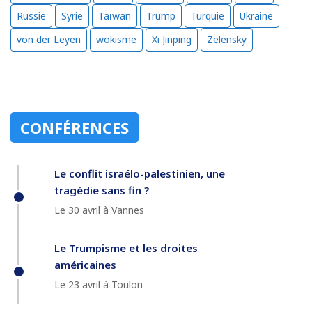
Russie
Syrie
Taïwan
Trump
Turquie
Ukraine
von der Leyen
wokisme
Xi Jinping
Zelensky
CONFÉRENCES
Le conflit israélo-palestinien, une
tragédie sans fin ?
Le 30 avril à Vannes
Le Trumpisme et les droites
américaines
Le 23 avril à Toulon