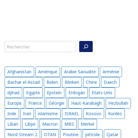
Rechercher
Afghanistan
Amérique
Arabie Saoudite
Arménie
Bachar el-Assad
Biden
Blinken
Chine
Daech
djihad
Egypte
Epstein
Erdogan
Etats-Unis
Europe
France
Géorgie
Haut-Karabagh
Hezbollah
Inde
Iran
islamisme
ISRAEL
Kosovo
Kurdes
Liban
Libye
Macron
MBS
Merkel
Nord Stream 2
OTAN
Poutine
pétrole
Qatar