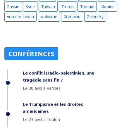
Russie
Syrie
Taïwan
Trump
Turquie
Ukraine
von der Leyen
wokisme
Xi Jinping
Zelensky
CONFÉRENCES
Le conflit israélo-palestinien, une
tragédie sans fin ?
Le 30 avril à Vannes
Le Trumpisme et les droites
américaines
Le 23 avril à Toulon