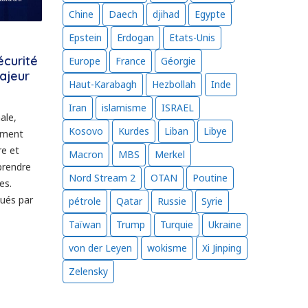
Chine
Daech
djihad
Egypte
Epstein
Erdogan
Etats-Unis
écurité
Europe
France
Géorgie
ajeur
Haut-Karabagh
Hezbollah
Inde
Iran
islamisme
ISRAEL
ale,
Kosovo
Kurdes
Liban
Libye
lement
re et
Macron
MBS
Merkel
prendre
Nord Stream 2
OTAN
Poutine
es.
qués par
pétrole
Qatar
Russie
Syrie
Taïwan
Trump
Turquie
Ukraine
von der Leyen
wokisme
Xi Jinping
Zelensky