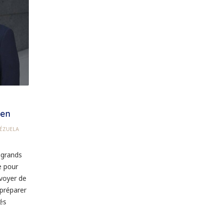
ien
ÉZUELA
 grands
e pour
nvoyer de
 préparer
és