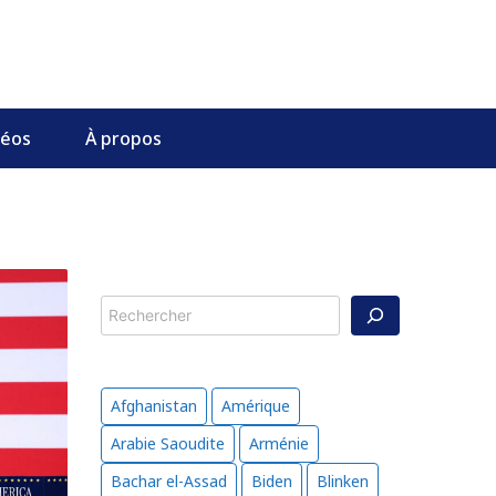
déos
À propos
Rechercher
Afghanistan
Amérique
Arabie Saoudite
Arménie
Bachar el-Assad
Biden
Blinken