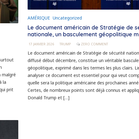
AMÉRIQUE
Uncategorized
Le document américain de Stratégie de s
nationale, un basculement géopolitique m
17 JANVIER 2026
TRUMP
ZERO COMMENT
Le document américain de Stratégie de sécurité nation
surtout
diffusé début décembre, constitue un véritable bascu
n
géopolitique, exprimé dans les termes les plus clairs. Li
en malgré
analyser ce document est essentiel pour qui veut com
à la
quelle sera la politique américaine des prochaines anné
ui prit
Certes, de nombreux points sont déjà connus et appli
Donald Trump et […]