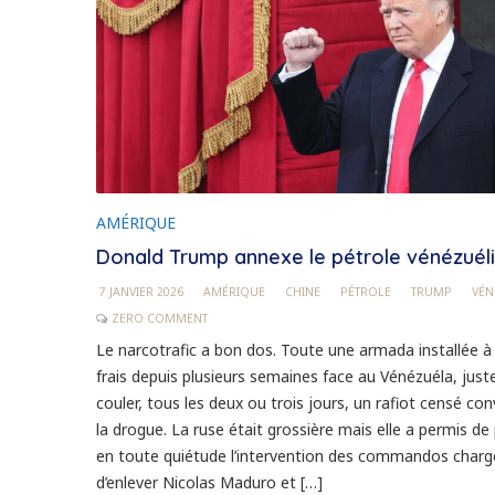
AMÉRIQUE
Donald Trump annexe le pétrole vénézuél
7 JANVIER 2026
AMÉRIQUE
CHINE
PÉTROLE
TRUMP
VÉN
ZERO COMMENT
Le narcotrafic a bon dos. Toute une armada installée à
frais depuis plusieurs semaines face au Vénézuéla, just
couler, tous les deux ou trois jours, un rafiot censé co
la drogue. La ruse était grossière mais elle a permis de
en toute quiétude l’intervention des commandos charg
d’enlever Nicolas Maduro et […]