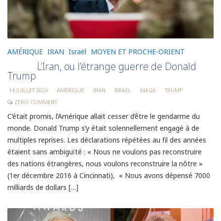
AMÉRIQUE
IRAN
Israël
MOYEN ET PROCHE-ORIENT
L’Iran, ou l’étrange guerre de Donald
Trump
14 JUILLET 2026
AMÉRIQUE
IRAN
ISRAEL
MAGA
TRUMP
ZERO COMMENT
C’était promis, l’Amérique allait cesser d’être le gendarme du
monde. Donald Trump s’y était solennellement engagé à de
multiples reprises. Les déclarations répétées au fil des années
étaient sans ambiguïté : « Nous ne voulons pas reconstruire
des nations étrangères, nous voulons reconstruire la nôtre »
(1er décembre 2016 à Cincinnati), « Nous avons dépensé 7000
milliards de dollars […]