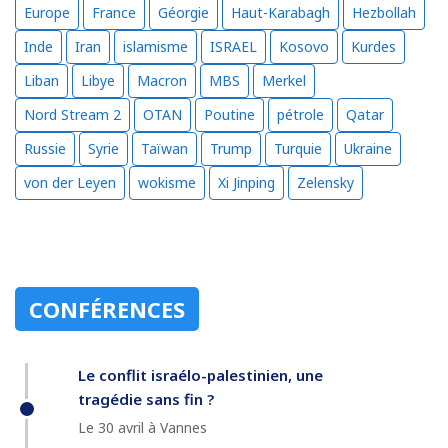
Europe
France
Géorgie
Haut-Karabagh
Hezbollah
Inde
Iran
islamisme
ISRAEL
Kosovo
Kurdes
Liban
Libye
Macron
MBS
Merkel
Nord Stream 2
OTAN
Poutine
pétrole
Qatar
Russie
Syrie
Taïwan
Trump
Turquie
Ukraine
von der Leyen
wokisme
Xi Jinping
Zelensky
CONFÉRENCES
Le conflit israélo-palestinien, une
tragédie sans fin ?
Le 30 avril à Vannes