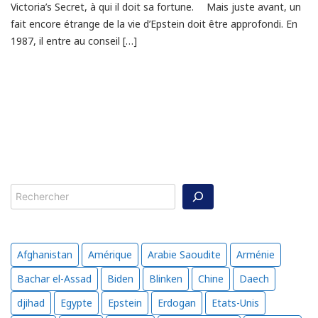
Victoria’s Secret, à qui il doit sa fortune. Mais juste avant, un
fait encore étrange de la vie d’Epstein doit être approfondi. En
1987, il entre au conseil […]
Rechercher
Afghanistan
Amérique
Arabie Saoudite
Arménie
Bachar el-Assad
Biden
Blinken
Chine
Daech
djihad
Egypte
Epstein
Erdogan
Etats-Unis