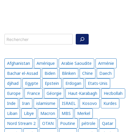
Rechercher
Afghanistan
Amérique
Arabie Saoudite
Arménie
Bachar el-Assad
Biden
Blinken
Chine
Daech
djihad
Egypte
Epstein
Erdogan
Etats-Unis
Europe
France
Géorgie
Haut-Karabagh
Hezbollah
Inde
Iran
islamisme
ISRAEL
Kosovo
Kurdes
Liban
Libye
Macron
MBS
Merkel
Nord Stream 2
OTAN
Poutine
pétrole
Qatar