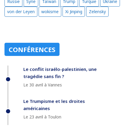
Russie
Syrie
Taïwan
Trump
Turquie
Ukraine
von der Leyen
wokisme
Xi Jinping
Zelensky
CONFÉRENCES
Le conflit israélo-palestinien, une
tragédie sans fin ?
Le 30 avril à Vannes
Le Trumpisme et les droites
américaines
Le 23 avril à Toulon