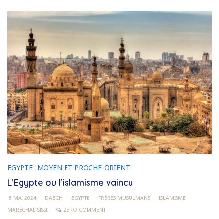
EGYPTE
MOYEN ET PROCHE-ORIENT
L’Egypte ou l’islamisme vaincu
8 MAI 2024
DAECH
EGYPTE
FRÈRES MUSULMANS
ISLAMISME
MARÉCHAL SISSI
ZERO COMMENT