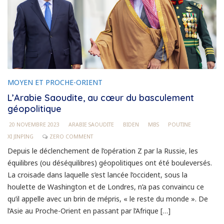
MOYEN ET PROCHE-ORIENT
L’Arabie Saoudite, au cœur du basculement
géopolitique
20 NOVEMBRE 2023
ARABIE SAOUDITE
BIDEN
MBS
POUTINE
XI JINPING
ZERO COMMENT
Depuis le déclenchement de l’opération Z par la Russie, les
équilibres (ou déséquilibres) géopolitiques ont été bouleversés.
La croisade dans laquelle s’est lancée l’occident, sous la
houlette de Washington et de Londres, n’a pas convaincu ce
qu’il appelle avec un brin de mépris, « le reste du monde ». De
l’Asie au Proche-Orient en passant par l’Afrique […]