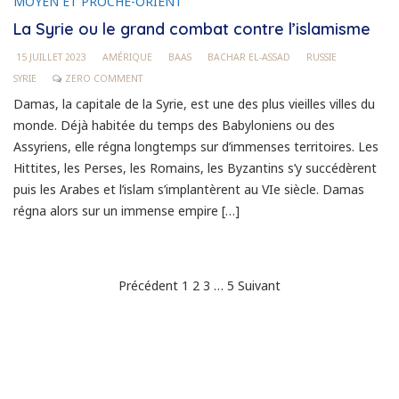
MOYEN ET PROCHE-ORIENT
La Syrie ou le grand combat contre l’islamisme
15 JUILLET 2023
AMÉRIQUE
BAAS
BACHAR EL-ASSAD
RUSSIE
SYRIE
ZERO COMMENT
Damas, la capitale de la Syrie, est une des plus vieilles villes du
monde. Déjà habitée du temps des Babyloniens ou des
Assyriens, elle régna longtemps sur d’immenses territoires. Les
Hittites, les Perses, les Romains, les Byzantins s’y succédèrent
puis les Arabes et l’islam s’implantèrent au VIe siècle. Damas
régna alors sur un immense empire […]
Pagination
Précédent
1
2
3
…
5
Suivant
des
publications