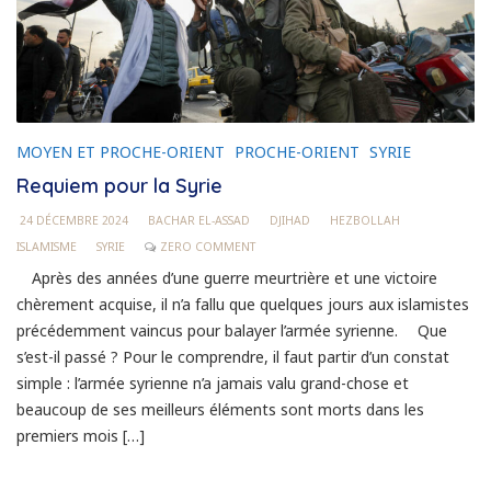
MOYEN ET PROCHE-ORIENT
PROCHE-ORIENT
SYRIE
Requiem pour la Syrie
24 DÉCEMBRE 2024
BACHAR EL-ASSAD
DJIHAD
HEZBOLLAH
ISLAMISME
SYRIE
ZERO COMMENT
Après des années d’une guerre meurtrière et une victoire
chèrement acquise, il n’a fallu que quelques jours aux islamistes
précédemment vaincus pour balayer l’armée syrienne. Que
s’est-il passé ? Pour le comprendre, il faut partir d’un constat
simple : l’armée syrienne n’a jamais valu grand-chose et
beaucoup de ses meilleurs éléments sont morts dans les
premiers mois […]