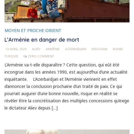
MOYEN ET PROCHE-ORIENT
L’Arménie en danger de mort
13 AVRIL 2025
ALIEV
ARMÉNIE
AZERBAÏDJAN
ERDOGAN
RUSSIE
TURQUIE
ZERO COMMENT
L’Arménie va-t-elle disparaître ? Cette question, qui eût été
incongrue dans les années 1990, est aujourd’hui d’une actualité
inquiétante. L’Azerbaïdjan et l’Arménie viennent en effet
d’annoncer la conclusion prochaine d’un traité de paix. Ce qui
pourrait augurer d’une bonne nouvelle, risque en réalité se
révéler être la concrétisation des multiples concessions qu’exige
le dictateur Aliev depuis […]