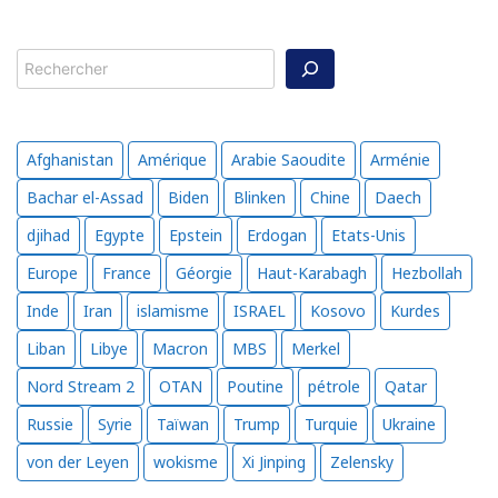
Rechercher
Afghanistan
Amérique
Arabie Saoudite
Arménie
Bachar el-Assad
Biden
Blinken
Chine
Daech
djihad
Egypte
Epstein
Erdogan
Etats-Unis
Europe
France
Géorgie
Haut-Karabagh
Hezbollah
Inde
Iran
islamisme
ISRAEL
Kosovo
Kurdes
Liban
Libye
Macron
MBS
Merkel
Nord Stream 2
OTAN
Poutine
pétrole
Qatar
Russie
Syrie
Taïwan
Trump
Turquie
Ukraine
von der Leyen
wokisme
Xi Jinping
Zelensky